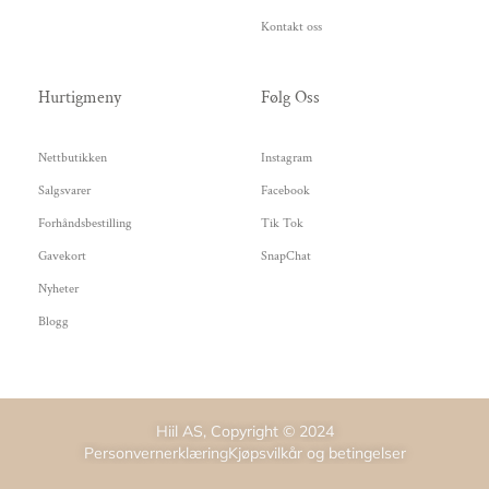
Kontakt oss
Hurtigmeny
Følg Oss
Nettbutikken
Instagram
Salgsvarer
Facebook
Forhåndsbestilling
Tik Tok
Gavekort
SnapChat
Nyheter
Blogg
Hiil AS, Copyright © 2024
Personvernerklæring
Kjøpsvilkår og betingelser