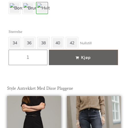
Størrelse
34
36
38
40
42
Nullstill
Kjøp
Style Antrekket Med Disse Plaggene