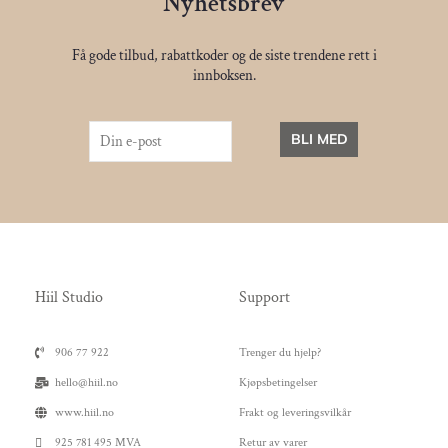
Nyhetsbrev
Få gode tilbud, rabattkoder og de siste trendene rett i
innboksen.
BLI MED
Hiil Studio
Support
906 77 922
Trenger du hjelp?
hello@hiil.no
Kjøpsbetingelser
www.hiil.no
Frakt og leveringsvilkår
925 781 495 MVA
Retur av varer