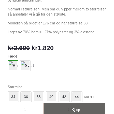
pyntede anledninger.
Normal i størrelsen. Men om du vipper mellom to størrelser
så anbefaler vi å gå for den største.
Modellen på bildet er 176 cm og har størrelse 38.
Laget av 70% bomull, 27% polyester og 3% elastane.
kr
2.600
kr
1.820
Farge
Størrelse
34
36
38
40
42
44
Nullstill
Kjøp