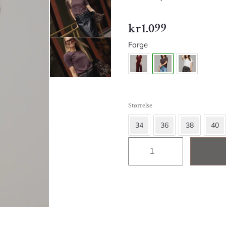
kr
1.099
Farge
Størrelse
34
36
38
40