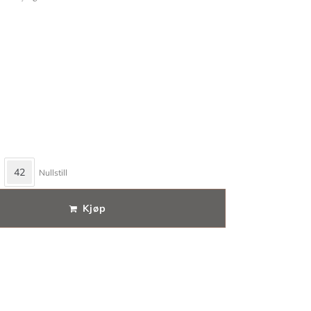
42
Nullstill
Kjøp