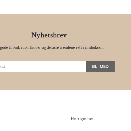
Nyhetsbrev
gode tilbud, rabattkoder og de siste trendene rett i innboksen.
BLI MED
Hurtigmeny