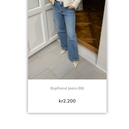
Boyfriend Jeans Blå
kr
2.200