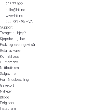
906 77 922
hello@hiil.no
www.hiil.no
925 781 495 MVA
Support
Trenger du hjelp?
Kjøpsbetingelser
Frakt og leveringsvilkår
Retur av varer
Kontakt oss
Hurtigmeny
Nettbutikken
Salgsvarer
Forhåndsbestilling
Gavekort
Nyheter
Blogg
Følg oss
Instagram