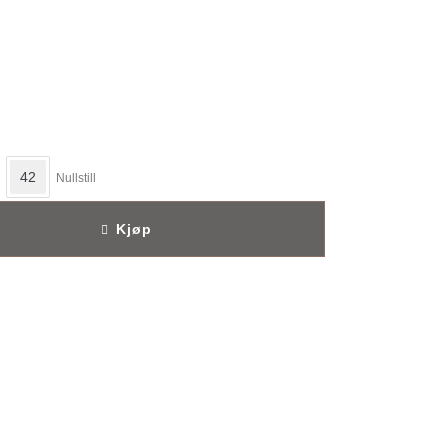
42
Nullstill
Kjøp