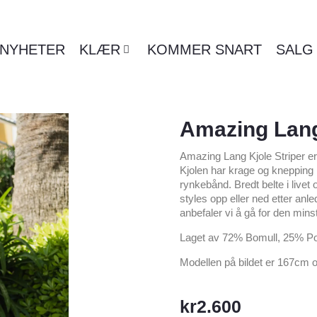
NYHETER
KLÆR
KOMMER SNART
SALG
Amazing Lang
Amazing Lang Kjole Striper er 
Kjolen har krage og knepping
rynkebånd. Bredt belte i livet
styles opp eller ned etter an
anbefaler vi å gå for den mins
Laget av 72% Bomull, 25% P
Modellen på bildet er 167cm o
kr
2.600