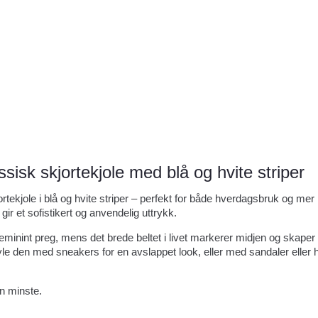
sisk skjortekjole med blå og hvite striper
ortekjole i blå og hvite striper – perfekt for både hverdagsbruk og me
ir et sofistikert og anvendelig uttrykk.
eminint preg, mens det brede beltet i livet markerer midjen og skaper e
yle den med sneakers for en avslappet look, eller med sandaler eller h
en minste.