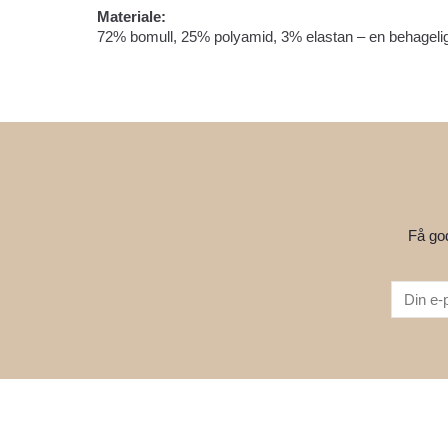
Materiale:
72% bomull, 25% polyamid, 3% elastan – en behagelig 
Få god