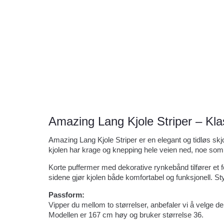
Amazing Lang Kjole Striper – Klas
Amazing Lang Kjole Striper er en elegant og tidløs skj
kjolen har krage og knepping hele veien ned, noe som g
Korte puffermer med dekorative rynkebånd tilfører et f
sidene gjør kjolen både komfortabel og funksjonell. St
Passform:
Vipper du mellom to størrelser, anbefaler vi å velge d
Modellen er 167 cm høy og bruker størrelse 36.