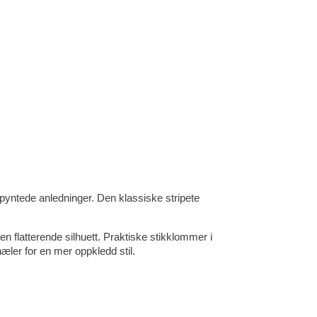
r pyntede anledninger. Den klassiske stripete
n flatterende silhuett. Praktiske stikklommer i
æler for en mer oppkledd stil.