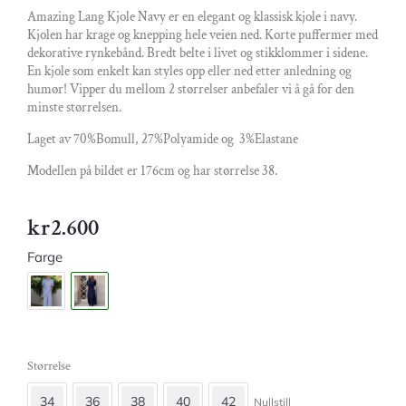
Amazing Lang Kjole Navy er en elegant og klassisk kjole i navy.
Kjolen har krage og knepping hele veien ned. Korte puffermer med
dekorative rynkebånd. Bredt belte i livet og stikklommer i sidene.
En kjole som enkelt kan styles opp eller ned etter anledning og
humør! Vipper du mellom 2 størrelser anbefaler vi å gå for den
minste størrelsen.
Laget av 70%Bomull, 27%Polyamide og 3%Elastane
Modellen på bildet er 176cm og har størrelse 38.
kr
2.600
Farge
Størrelse
34
36
38
40
42
Nullstill