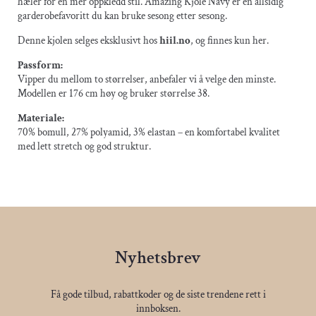
hæler for en mer oppkledd stil. Amazing Kjole Navy er en allsidig
garderobefavoritt du kan bruke sesong etter sesong.
Denne kjolen selges eksklusivt hos
hiil.no
, og finnes kun her.
Passform:
Vipper du mellom to størrelser, anbefaler vi å velge den minste.
Modellen er 176 cm høy og bruker størrelse 38.
Materiale:
70% bomull, 27% polyamid, 3% elastan – en komfortabel kvalitet
med lett stretch og god struktur.
Nyhetsbrev
Få gode tilbud, rabattkoder og de siste trendene rett i
innboksen.