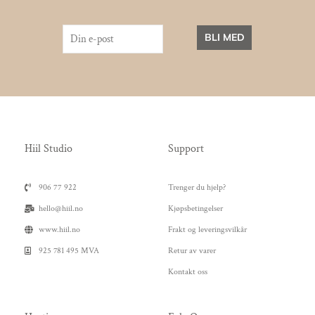
BLI MED
Hiil Studio
Support
906 77 922
Trenger du hjelp?
hello@hiil.no
Kjøpsbetingelser
www.hiil.no
Frakt og leveringsvilkår
925 781 495 MVA
Retur av varer
Kontakt oss