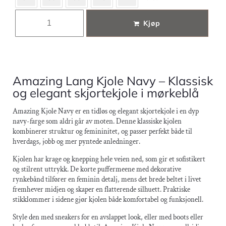
Kjøp
Amazing Lang Kjole Navy – Klassisk
og elegant skjortekjole i mørkeblå
Amazing Kjole Navy er en tidløs og elegant skjortekjole i en dyp
navy-farge som aldri går av moten. Denne klassiske kjolen
kombinerer struktur og femininitet, og passer perfekt både til
hverdags, jobb og mer pyntede anledninger.
Kjolen har krage og knepping hele veien ned, som gir et sofistikert
og stilrent uttrykk. De korte puffermeene med dekorative
rynkebånd tilfører en feminin detalj, mens det brede beltet i livet
fremhever midjen og skaper en flatterende silhuett. Praktiske
stikklommer i sidene gjør kjolen både komfortabel og funksjonell.
Style den med sneakers for en avslappet look, eller med boots eller