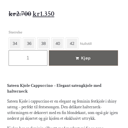
kr
2.700
kr
1.350
Størrelse
34
36
38
40
42
Nullstill
Kjøp
Sateen Kjole Cappuccino – Elegant satengkjole med
halterneck
Sateen Kjole i cappuccino er en elegant og feminin festkjole i shiny
sateng – perfekt til festsesongen. Den delikate halterneck-
utformingen er dekorert med en fin blondekant, som også går igjen
nederst på skjørtet og gir kjolen et eksklusivt uttrykk.