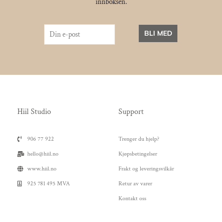
innboksen.
BLI MED
Hiil Studio
Support
906 77 922
Trenger du hjelp?
hello@hiil.no
Kjøpsbetingelser
www.hiil.no
Frakt og leveringsvilkår
925 781 495 MVA
Retur av varer
Kontakt oss