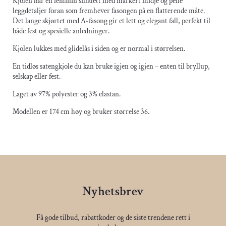
Kjolen har en feminin silhuett med markert midje og pene
leggdetaljer foran som fremhever fasongen på en flatterende måte.
Det lange skjørtet med A-fasong gir et lett og elegant fall, perfekt til
både fest og spesielle anledninger.
Kjolen lukkes med glidelås i siden og er normal i størrelsen.
En tidløs satengkjole du kan bruke igjen og igjen – enten til bryllup,
selskap eller fest.
Laget av 97% polyester og 3% elastan.
Modellen er 174 cm høy og bruker størrelse 36.
Nyhetsbrev
Få gode tilbud, rabattkoder og de siste trendene rett i