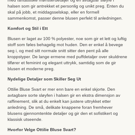
med fantastiske mønsterdetaljer og en avtagbar sløyfe i
halsen som gir antrekket et personlig og unikt preg. Enten du
skal på jobb, et middagsselskap, eller en formell
sammenkomst, passer denne blusen perfekt til anledningen.
Komfort og Stil i Ett
Blusen er laget av 100 % polyester, noe som gir et lett og luftig
stoff som føles behagelig mot huden. Den er enkel å bevege
seg i, og med sitt normale snitt sitter den pent på alle
kroppstyper. De lange ermene med puffdetaljer over skuldrene
tilfører et feminint og elegant uttrykk, samtidig som de gir
blusen et moderne preg.
Nydelige Detaljer som Skiller Seg Ut
Ottilie Bluse Svart er mer enn bare en enkel skjorte. Den
avtagbare sorte sløyfen i halsen gir en ekstra dimensjon av
raffinement, slik at du enkelt kan justere uttrykket etter
anledning. De små, delikate knappene foran fremhever
blusens gjennomtenkte detaljer og gir den et sofistikert og
klassisk utseende.
Hvorfor Velge Ottilie Bluse Svart?