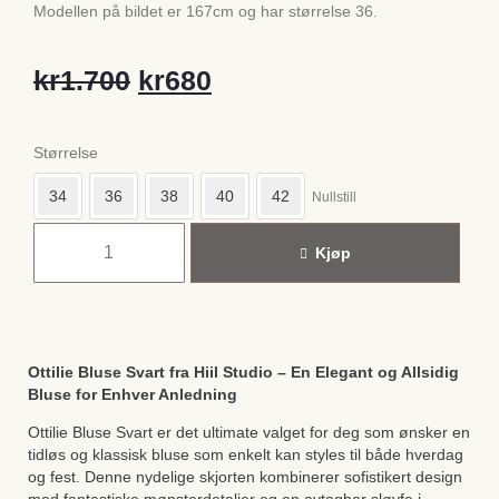
Modellen på bildet er 167cm og har størrelse 36.
kr
1.700
kr
680
Størrelse
34
36
38
40
42
Nullstill
Kjøp
Ottilie Bluse Svart fra Hiil Studio – En Elegant og Allsidig
Bluse for Enhver Anledning
Ottilie Bluse Svart er det ultimate valget for deg som ønsker en
tidløs og klassisk bluse som enkelt kan styles til både hverdag
og fest. Denne nydelige skjorten kombinerer sofistikert design