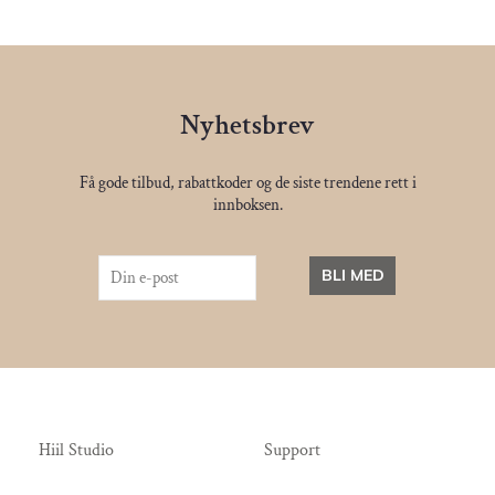
Nyhetsbrev
Få gode tilbud, rabattkoder og de siste trendene rett i
innboksen.
BLI MED
Hiil Studio
Support