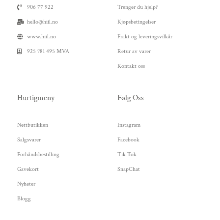
906 77 922
Trenger du hjelp?
hello@hiil.no
Kjøpsbetingelser
www.hiil.no
Frakt og leveringsvilkår
925 781 495 MVA
Retur av varer
Kontakt oss
Hurtigmeny
Følg Oss
Nettbutikken
Instagram
Salgsvarer
Facebook
Forhåndsbestilling
Tik Tok
Gavekort
SnapChat
Nyheter
Blogg