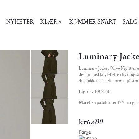
NYHETER
KLÆR
KOMMER SNART
SALG
Luminary Jacke
Luminary Jacket Olive Night er en
design med knytebelte i livet og 
din. Jakken er helt normal på stør
Laget av 100% ull.
Modellen på bildet er 174cm og ha
kr
6.699
Farge