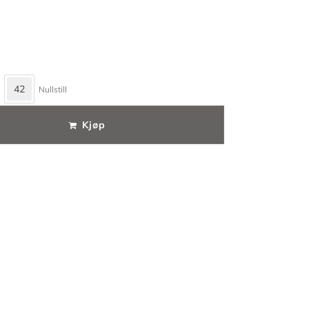
42
Nullstill
Kjøp