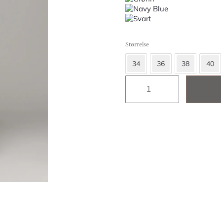
Størrelse
34
36
38
40