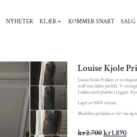
NYHETER
KLÆR
KOMMER SNART
SALG
Louise Kjole Pr
Louise Kjole Prikker er en elegan
stoff som faller perfekt. V-utring
Lukkes med glidelås i ryggen. Kjo
Laget av 100% viscose.
Modellen på bildet er 167 cm og ha
kr
2.700
kr
1.890