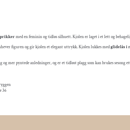
 prikker
med en feminin og tidløs silhuett. Kjolen er laget i et lett og behageli
hever figuren og gir kjolen et elegant uttrykk. Kjolen lukkes med
glidelås i
ag og mer pyntede anledninger, og er et tidløst plagg som kan brukes sesong et
 ryggen
e 36