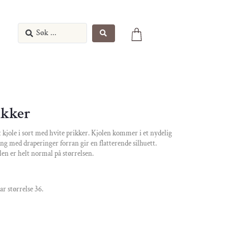
ikker
t kjole i sort med hvite prikker. Kjolen kommer i et nydelig
ing med draperinger forran gir en flatterende silhuett.
len er helt normal på størrelsen.
r størrelse 36.