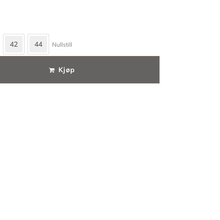
42
44
Nullstill
Kjøp