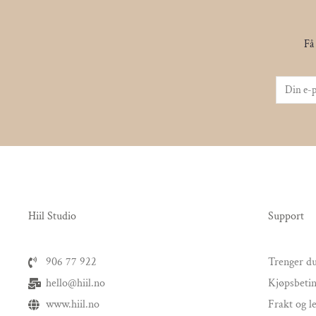
Få 
Hiil Studio
Support
906 77 922
Trenger du
hello@hiil.no
Kjøpsbetin
www.hiil.no
Frakt og l