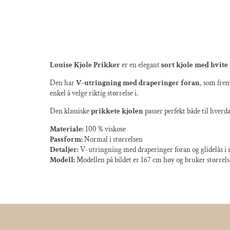
Louise Kjole Prikker
er en elegant
sort kjole med hvite
Den har
V-utringning med draperinger foran
, som frem
enkel å velge riktig størrelse i.
Den klassiske
prikkete kjolen
passer perfekt både til hverd
Materiale:
100 % viskose
Passform:
Normal i størrelsen
Detaljer:
V-utringning med draperinger foran og glidelås i
Modell:
Modellen på bildet er 167 cm høy og bruker størrels