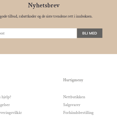
Nyhetsbrev
gode tilbud, rabattkoder og de siste trendene rett i innboksen.
BLI MED
Hurtigmeny
 hjelp?
Nettbutikken
gelser
Salgsvarer
everingsvilkår
Forhåndsbestilling