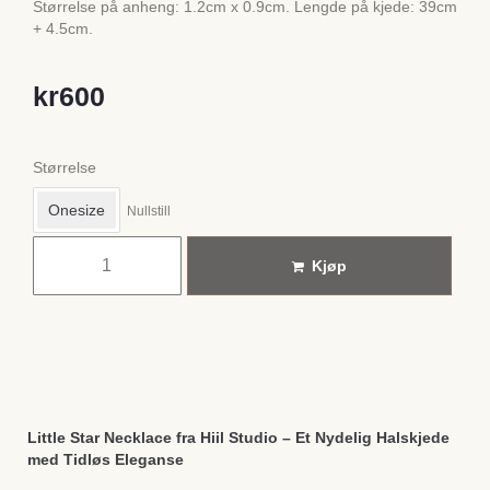
Størrelse på anheng: 1.2cm x 0.9cm. Lengde på kjede: 39cm
+ 4.5cm.
kr
600
Størrelse
Onesize
Nullstill
Kjøp
Little Star Necklace fra Hiil Studio – Et Nydelig Halskjede
med Tidløs Eleganse