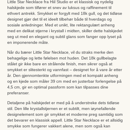
Little Star Necklace fra Hiil Studio er et klassisk og nydelig
halskjede som tilfører et snev av luksus og raffinement til
ethvert antrekk. Smykket er forgylt med 18k gull, og det tidløse
designet gjør det til et ideelt tilbehør både til hverdags og
sosiale anledninger. Med et unikt, lite rektangulært anheng
med en delikat stjerne i krystall i midten, skiller dette halskjedet
seg ut med en elegant og subtil glans som fanger opp lyset på
en imponerende måte.
Når du bærer Little Star Necklace, vil du straks merke den
behagelige og lette følelsen mot huden. Det 18k gullbelagte
stålet gir ikke bare en strålende finish, men sikrer også at
smykket er slitesterkt og vannfast – designet for å vare år etter
år. Den gjennomtenkte utformingen med et kompakt anheng
og en kjede som måler 39 cm med en justerbar forlengelse på
4,5 cm, gir en optimal passform som kan tilpasses dine
preferanser.
Detaljene på halskjedet er med på å understreke dets tidløse
stil. Den lille krystallstjernen er et subtilt, men iøynefallende
designelement som gir smykket et moderne preg samtidig som
det bevarer en klassisk appell. Little Star Necklace er et allsidig
smykke som fungerer vakkert alene, men som også kan