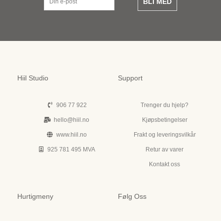
BLI MED
Hiil Studio
Support
906 77 922
Trenger du hjelp?
hello@hiil.no
Kjøpsbetingelser
www.hiil.no
Frakt og leveringsvilkår
925 781 495 MVA
Retur av varer
Kontakt oss
Hurtigmeny
Følg Oss