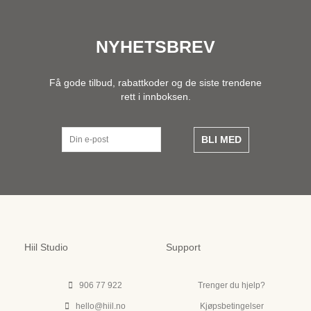
NYHETSBREV
Få gode tilbud, rabattkoder og de siste trendene
rett i innboksen.
BLI MED
Hiil Studio
Support
906 77 922
Trenger du hjelp?
hello@hiil.no
Kjøpsbetingelser