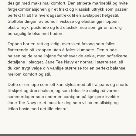
design med maksimal komfort. Den stripete marineblå og hvite
fargekombinasjonen gir et friskt og klassisk uttrykk som passer
perfekt til alt fra hverdagsantrekk til en avslappet helgestil.
Stoffblandingen av bomull, viskose og elastan gjør toppen
ekstra myk, pustende og lett elastisk, noe som gir en utrolig
behagelig følelse mot huden.
Toppen har en rett og ledig, oversized fasong som faller
flatterende på kroppen uten å føles klumpete. Den runde
halsen og de rene linjene fremhever de enkle, men sofistikerte
detaljene i plagget. Jane Tee Navy er normal i størrelsen, så
du kan trygt velge din vanlige størrelse for en perfekt balanse
mellom komfort og stil.
Dette er en topp som lett kan styles med alt fra jeans og shorts
til skjørt og dressbukser, og som føles like deilig på varme
sommerdager som under en cardigan på kjøligere kvelder.
Jane Tee Navy er et must for deg som vil ha en allsidig og
tidløs basic med det lille ekstra!