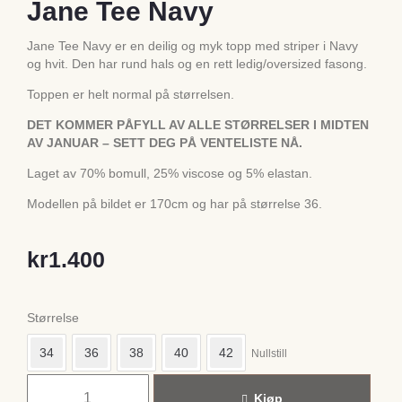
Jane Tee Navy
Jane Tee Navy er en deilig og myk topp med striper i Navy
og hvit. Den har rund hals og en rett ledig/oversized fasong.
Toppen er helt normal på størrelsen.
DET KOMMER PÅFYLL AV ALLE STØRRELSER I MIDTEN
AV JANUAR – SETT DEG PÅ VENTELISTE NÅ.
Laget av 70% bomull, 25% viscose og 5% elastan.
Modellen på bildet er 170cm og har på størrelse 36.
kr
1.400
Størrelse
34
36
38
40
42
Nullstill
Kjøp