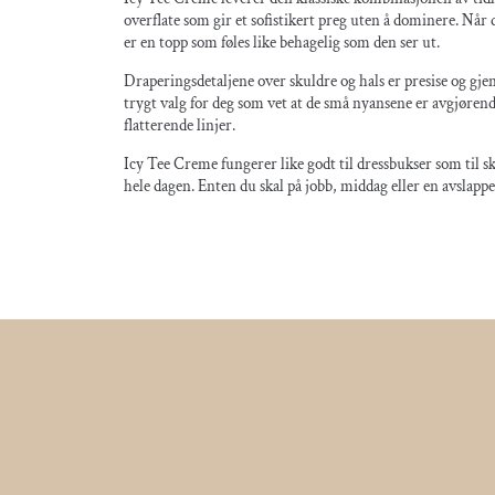
overflate som gir et sofistikert preg uten å dominere. Når
er en topp som føles like behagelig som den ser ut.
Draperingsdetaljene over skuldre og hals er presise og gje
trygt valg for deg som vet at de små nyansene er avgjøren
flatterende linjer.
Icy Tee Creme fungerer like godt til dressbukser som til 
hele dagen. Enten du skal på jobb, middag eller en avslap