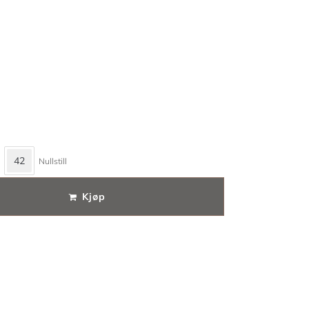
42
Nullstill
Kjøp