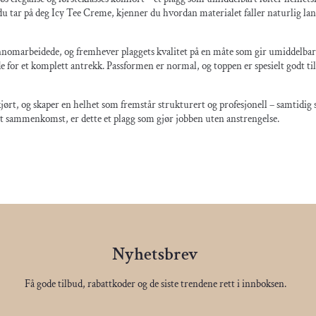
 du tar på deg Icy Tee Creme, kjenner du hvordan materialet faller naturlig lan
nnomarbeidede, og fremhever plaggets kvalitet på en måte som gir umiddelbar vi
de for et komplett antrekk. Passformen er normal, og toppen er spesielt godt 
skjørt, og skaper en helhet som fremstår strukturert og profesjonell – samtid
pet sammenkomst, er dette et plagg som gjør jobben uten anstrengelse.
Nyhetsbrev
Få gode tilbud, rabattkoder og de siste trendene rett i innboksen.