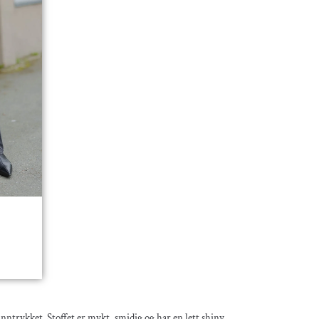
nntrykket. Stoffet er mykt, smidig og har en lett shiny