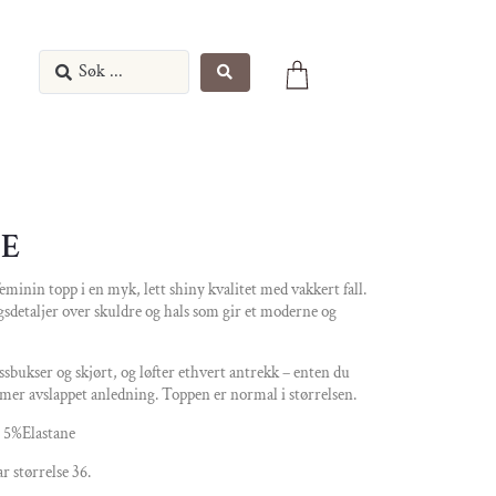
ME
eminin topp i en myk, lett shiny kvalitet med vakkert fall.
sdetaljer over skuldre og hals som gir et moderne og
ssbukser og skjørt, og løfter ethvert antrekk – enten du
n mer avslappet anledning. Toppen er normal i størrelsen.
 5%Elastane
r størrelse 36.