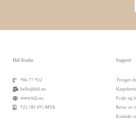
Hiil Studio
Support
906 77 922
Trenger du
hello@hiil.no
Kjøpsbeti
www.hiil.no
Frakt og l
925 781 495 MVA
Retur av 
Kontakt o