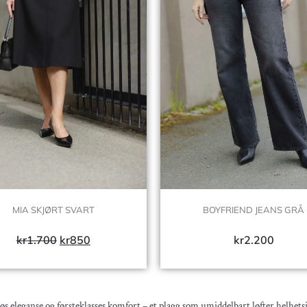
MIA SKJØRT SVART
BOYFRIEND JEANS GRÅ
kr
1.700
kr
850
kr
2.200
s eleganse og førsteklasses komfort – et plagg som umiddelbart løfter helhetsi