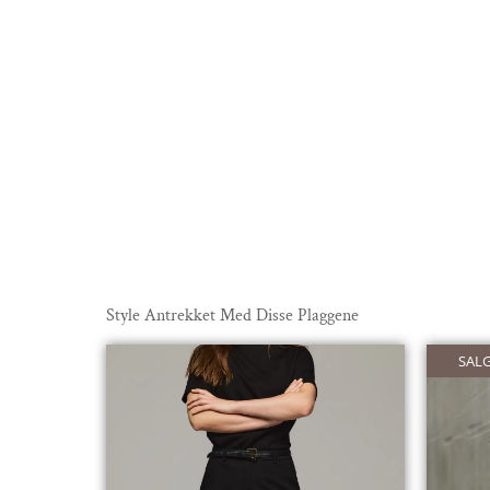
Style Antrekket Med Disse Plaggene
SALG
SALG
SALG
SALG
SALG
SALG