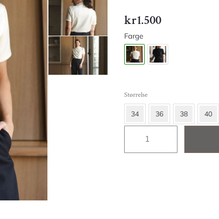
kr
1.500
Farge
Størrelse
34
36
38
40