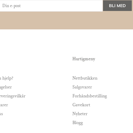
BLI MED
Hurtigmeny
 hjelp?
Nettbutikken
ngelser
Salgsvarer
everingsvilkår
Forhåndsbestilling
varer
Gavekort
ss
Nyheter
Blogg