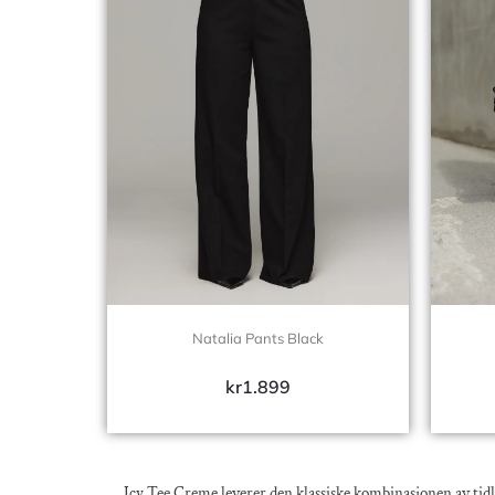
Natalia Pants Black
kr
1.899
Icy Tee Creme leverer den klassiske kombinasjonen av tidlø