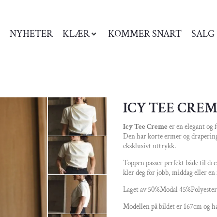
NYHETER
KLÆR
KOMMER SNART
SALG
ICY TEE CRE
Icy Tee Creme
er en elegant og f
Den har korte ermer og drapering
eksklusivt uttrykk.
Toppen passer perfekt både til dre
kler deg for jobb, middag eller e
Laget av 50%Modal 45%Polyester
Modellen på bildet er 167cm og ha