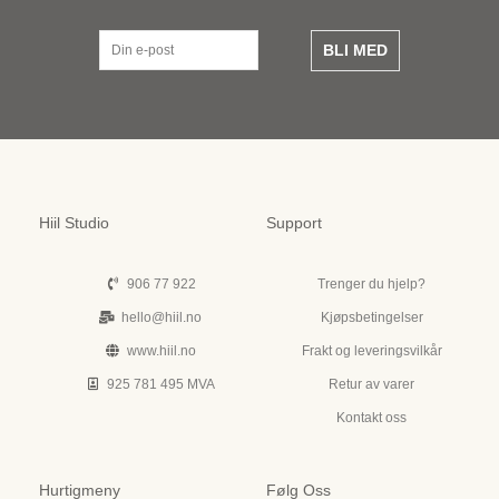
BLI MED
Hiil Studio
Support
906 77 922
Trenger du hjelp?
hello@hiil.no
Kjøpsbetingelser
www.hiil.no
Frakt og leveringsvilkår
925 781 495 MVA
Retur av varer
Kontakt oss
Hurtigmeny
Følg Oss