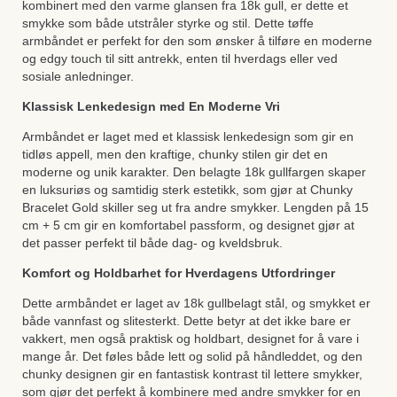
kombinert med den varme glansen fra 18k gull, er dette et
smykke som både utstråler styrke og stil. Dette tøffe
armbåndet er perfekt for den som ønsker å tilføre en moderne
og edgy touch til sitt antrekk, enten til hverdags eller ved
sosiale anledninger.
Klassisk Lenkedesign med En Moderne Vri
Armbåndet er laget med et klassisk lenkedesign som gir en
tidløs appell, men den kraftige, chunky stilen gir det en
moderne og unik karakter. Den belagte 18k gullfargen skaper
en luksuriøs og samtidig sterk estetikk, som gjør at Chunky
Bracelet Gold skiller seg ut fra andre smykker. Lengden på 15
cm + 5 cm gir en komfortabel passform, og designet gjør at
det passer perfekt til både dag- og kveldsbruk.
Komfort og Holdbarhet for Hverdagens Utfordringer
Dette armbåndet er laget av 18k gullbelagt stål, og smykket er
både vannfast og slitesterkt. Dette betyr at det ikke bare er
vakkert, men også praktisk og holdbart, designet for å vare i
mange år. Det føles både lett og solid på håndleddet, og den
chunky designen gir en fantastisk kontrast til lettere smykker,
som gjør det perfekt å kombinere med andre smykker for en