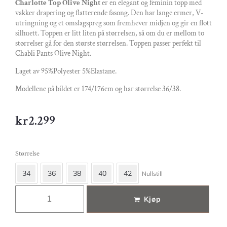
Charlotte Top Olive Night
er en elegant og feminin topp med
vakker drapering og flatterende fasong. Den har lange ermer, V-
utringning og et omslagspreg som fremhever midjen og gir en flott
silhuett. Toppen er litt liten på størrelsen, så om du er mellom to
størrelser gå for den største størrelsen. Toppen passer perfekt til
Chabli Pants Olive Night.
Laget av 95%Polyester 5%Elastane.
Modellene på bildet er 174/176cm og har størrelse 36/38.
kr
2.299
Størrelse
34
36
38
40
42
Nullstill
Kjøp