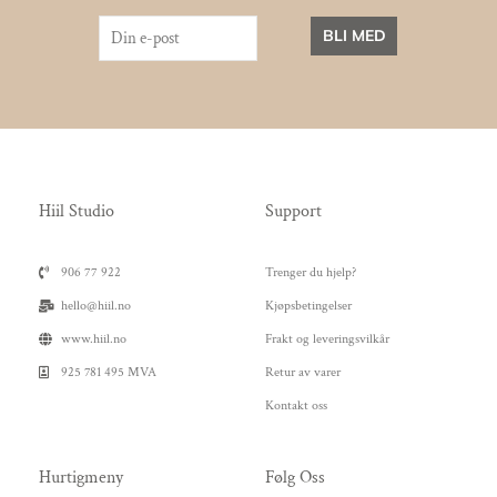
BLI MED
Hiil Studio
Support
906 77 922
Trenger du hjelp?
hello@hiil.no
Kjøpsbetingelser
www.hiil.no
Frakt og leveringsvilkår
925 781 495 MVA
Retur av varer
Kontakt oss
Hurtigmeny
Følg Oss