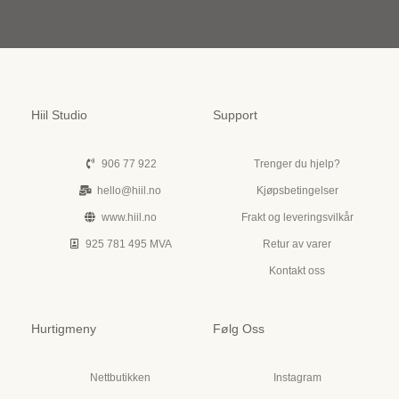
Hiil Studio
Support
906 77 922
Trenger du hjelp?
hello@hiil.no
Kjøpsbetingelser
www.hiil.no
Frakt og leveringsvilkår
925 781 495 MVA
Retur av varer
Kontakt oss
Hurtigmeny
Følg Oss
Nettbutikken
Instagram