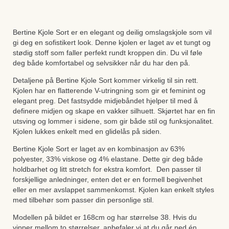
Bertine Kjole Sort er en elegant og deilig omslagskjole som vil
gi deg en sofistikert look. Denne kjolen er laget av et tungt og
stødig stoff som faller perfekt rundt kroppen din. Du vil føle
deg både komfortabel og selvsikker når du har den på.
Detaljene på Bertine Kjole Sort kommer virkelig til sin rett.
Kjolen har en flatterende V-utringning som gir et feminint og
elegant preg. Det fastsydde midjebåndet hjelper til med å
definere midjen og skape en vakker silhuett. Skjørtet har en fin
utsving og lommer i sidene, som gir både stil og funksjonalitet.
Kjolen lukkes enkelt med en glidelås på siden.
Bertine Kjole Sort er laget av en kombinasjon av 63%
polyester, 33% viskose og 4% elastane. Dette gir deg både
holdbarhet og litt stretch for ekstra komfort. Den passer til
forskjellige anledninger, enten det er en formell begivenhet
eller en mer avslappet sammenkomst. Kjolen kan enkelt styles
med tilbehør som passer din personlige stil.
Modellen på bildet er 168cm og har størrelse 38. Hvis du
vipper mellom to størrelser, anbefaler vi at du går ned én