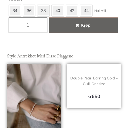
34
36
38
40
42
44
Nullstill
Kjøp
Style Antrekket Med Disse Plaggene
Double Pearl Earring Gold –
Gull, Onesize
kr
650