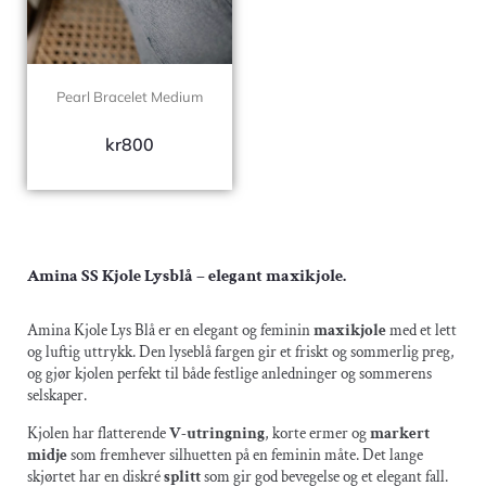
Pearl Bracelet Medium
kr
800
Amina SS Kjole Lysblå – elegant maxikjole.
Amina Kjole Lys Blå er en elegant og feminin
maxikjole
med et lett
og luftig uttrykk. Den lyseblå fargen gir et friskt og sommerlig preg,
og gjør kjolen perfekt til både festlige anledninger og sommerens
selskaper.
Kjolen har flatterende
V-utringning
, korte ermer og
markert
midje
som fremhever silhuetten på en feminin måte. Det lange
skjørtet har en diskré
splitt
som gir god bevegelse og et elegant fall.