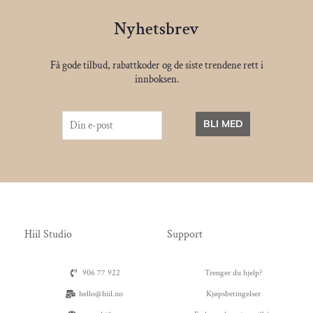
Nyhetsbrev
Få gode tilbud, rabattkoder og de siste trendene rett i
innboksen.
BLI MED
Hiil Studio
Support
906 77 922
Trenger du hjelp?
hello@hiil.no
Kjøpsbetingelser