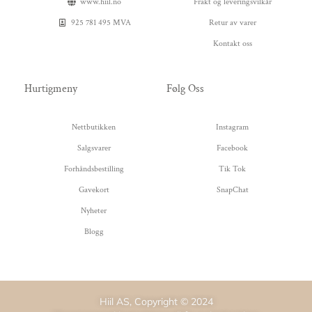
www.hiil.no
Frakt og leveringsvilkår
925 781 495 MVA
Retur av varer
Kontakt oss
Hurtigmeny
Følg Oss
Nettbutikken
Instagram
Salgsvarer
Facebook
Forhåndsbestilling
Tik Tok
Gavekort
SnapChat
Nyheter
Blogg
Hiil AS, Copyright © 2024