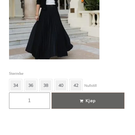
Størrelse
34
36
38
40
42
Nullstill
Kjøp