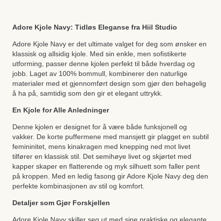
Adore Kjole Navy: Tidløs Eleganse fra Hiil Studio
Adore Kjole Navy er det ultimate valget for deg som ønsker en
klassisk og allsidig kjole. Med sin enkle, men sofistikerte
utforming, passer denne kjolen perfekt til både hverdag og
jobb. Laget av 100% bommull, kombinerer den naturlige
materialer med et gjennomført design som gjør den behagelig
å ha på, samtidig som den gir et elegant uttrykk.
En Kjole for Alle Anledninger
Denne kjolen er designet for å være både funksjonell og
vakker. De korte puffermene med mansjett gir plagget en subtil
femininitet, mens kinakragen med knepping ned mot livet
tilfører en klassisk stil. Det semihøye livet og skjørtet med
kapper skaper en flatterende og myk silhuett som faller pent
på kroppen. Med en ledig fasong gir Adore Kjole Navy deg den
perfekte kombinasjonen av stil og komfort.
Detaljer som Gjør Forskjellen
Adore Kjole Navy skiller seg ut med sine praktiske og elegante