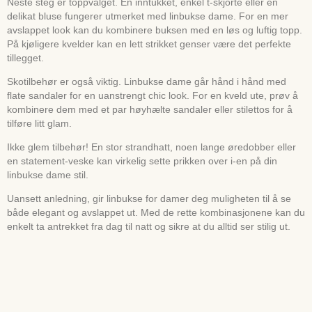
Neste steg er toppvalget. En inntukket, enkel t-skjorte eller en
delikat bluse fungerer utmerket med linbukse dame. For en mer
avslappet look kan du kombinere buksen med en løs og luftig topp.
På kjøligere kvelder kan en lett strikket genser være det perfekte
tillegget.
Skotilbehør er også viktig. Linbukse dame går hånd i hånd med
flate sandaler for en uanstrengt chic look. For en kveld ute, prøv å
kombinere dem med et par høyhælte sandaler eller stilettos for å
tilføre litt glam.
Ikke glem tilbehør! En stor strandhatt, noen lange øredobber eller
en statement-veske kan virkelig sette prikken over i-en på din
linbukse dame stil.
Uansett anledning, gir linbukse for damer deg muligheten til å se
både elegant og avslappet ut. Med de rette kombinasjonene kan du
enkelt ta antrekket fra dag til natt og sikre at du alltid ser stilig ut.