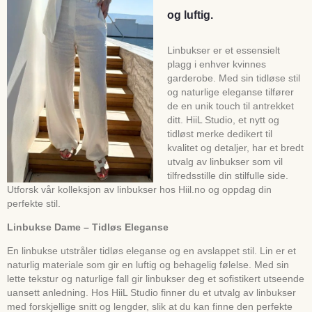
og luftig.
Linbukser er et essensielt
plagg i enhver kvinnes
garderobe. Med sin tidløse stil
og naturlige eleganse tilfører
de en unik touch til antrekket
ditt. HiiL Studio, et nytt og
tidløst merke dedikert til
kvalitet og detaljer, har et bredt
utvalg av linbukser som vil
tilfredsstille din stilfulle side.
Utforsk vår kolleksjon av linbukser hos Hiil.no og oppdag din
perfekte stil.
Linbukse Dame – Tidløs Eleganse
En linbukse utstråler tidløs eleganse og en avslappet stil. Lin er et
naturlig materiale som gir en luftig og behagelig følelse. Med sin
lette tekstur og naturlige fall gir linbukser deg et sofistikert utseende
uansett anledning. Hos HiiL Studio finner du et utvalg av linbukser
med forskjellige snitt og lengder, slik at du kan finne den perfekte