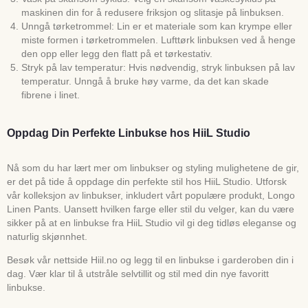
maskinen din for å redusere friksjon og slitasje på linbuksen.
Unngå tørketrommel: Lin er et materiale som kan krympe eller
miste formen i tørketrommelen. Lufttørk linbuksen ved å henge
den opp eller legg den flatt på et tørkestativ.
Stryk på lav temperatur: Hvis nødvendig, stryk linbuksen på lav
temperatur. Unngå å bruke høy varme, da det kan skade
fibrene i linet.
Oppdag Din Perfekte Linbukse hos HiiL Studio
Nå som du har lært mer om linbukser og styling mulighetene de gir,
er det på tide å oppdage din perfekte stil hos HiiL Studio. Utforsk
vår kolleksjon av linbukser, inkludert vårt populære produkt, Longo
Linen Pants. Uansett hvilken farge eller stil du velger, kan du være
sikker på at en linbukse fra HiiL Studio vil gi deg tidløs eleganse og
naturlig skjønnhet.
Besøk vår nettside Hiil.no og legg til en linbukse i garderoben din i
dag. Vær klar til å utstråle selvtillit og stil med din nye favoritt
linbukse.