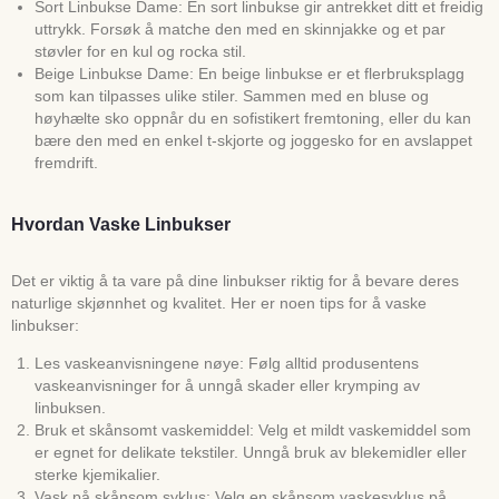
Sort Linbukse Dame: En sort linbukse gir antrekket ditt et freidig
uttrykk. Forsøk å matche den med en skinnjakke og et par
støvler for en kul og rocka stil.
Beige Linbukse Dame: En beige linbukse er et flerbruksplagg
som kan tilpasses ulike stiler. Sammen med en bluse og
høyhælte sko oppnår du en sofistikert fremtoning, eller du kan
bære den med en enkel t-skjorte og joggesko for en avslappet
fremdrift.
Hvordan Vaske Linbukser
Det er viktig å ta vare på dine linbukser riktig for å bevare deres
naturlige skjønnhet og kvalitet. Her er noen tips for å vaske
linbukser:
Les vaskeanvisningene nøye: Følg alltid produsentens
vaskeanvisninger for å unngå skader eller krymping av
linbuksen.
Bruk et skånsomt vaskemiddel: Velg et mildt vaskemiddel som
er egnet for delikate tekstiler. Unngå bruk av blekemidler eller
sterke kjemikalier.
Vask på skånsom syklus: Velg en skånsom vaskesyklus på