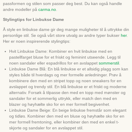
passformen og stilen som passer deg best. Du kan også handle
andre modeller på
carma.no
.
Stylingtips for Linbukse Dame
Å style en linbukse dame gir deg mange muligheter til å uttrykke din
personlige stil. Se også vårt store utvalg av andre typer bukser
her
.
Her er noen inspirerende stylingtips:
Hvit Linbukse Dame: Kombiner en hvit linbukse med en
pastellfarget bluse for et friskt og feminint utseende. Legg til
noen sandaler eller espadrillos for en avslappet
sommerstil
.
Linbukse Dame Blå: En blå linbukse er et allsidig plagg som kan
styles både til hverdags og mer formelle anledninger. Prøv å
kombinere den med en stripet topp og noen sneakers for en
avslappet og trendy stil. En blå linbukse er et friskt og moderne
alternativ. Forsøk å tilpasse den med en topp med mønster og
sandaler for et sommerlig uttrykk, eller match den med en
blazer og høyhælte sko for en mer formell begivenhet.
Linbukse Dame Beige: En beige linbukse fremstår som elegant
og tidløs. Kombiner den med en bluse og høyhælte sko for en
mer formell fremtoning, eller kombiner den med en enkel t-
skjorte og sandaler for en avslappet stil.