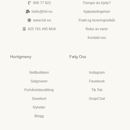
906 77 922
Trenger du hjelp?
hello@hiil.no
Kjøpsbetingelser
www.hiil.no
Frakt og leveringsvilkår
925 781 495 MVA
Retur av varer
Kontakt oss
Hurtigmeny
Følg Oss
Nettbutikken
Instagram
Salgsvarer
Facebook
Forhåndsbestilling
Tik Tok
Gavekort
SnapChat
Nyheter
Blogg